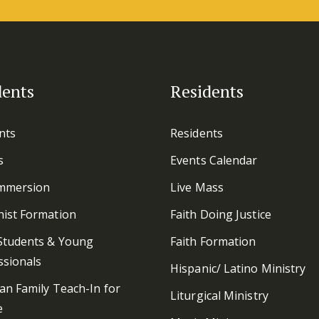
dents
Residents
nts
Residents
s
Events Calendar
mmersion
Live Mass
hist Formation
Faith Doing Justice
Students & Young
Faith Formation
ssionals
Hispanic/ Latino Ministry
ian Family Teach-In for
Liturgical Ministry
e